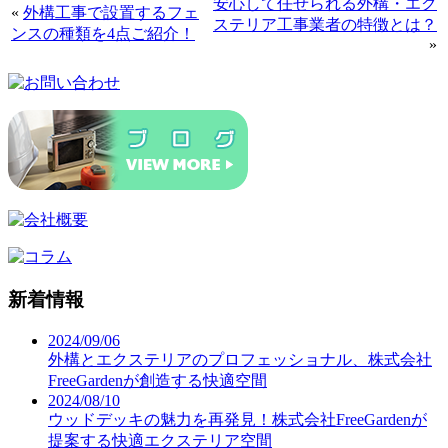
安心して任せられる外構・エク
«
外構工事で設置するフェ
ステリア工事業者の特徴とは？
ンスの種類を4点ご紹介！
»
新着情報
2024/09/06
外構とエクステリアのプロフェッショナル、株式会社
FreeGardenが創造する快適空間
2024/08/10
ウッドデッキの魅力を再発見！株式会社FreeGardenが
提案する快適エクステリア空間