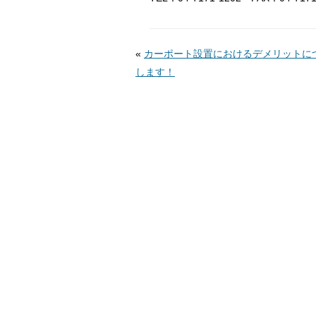
«
カーポート設置におけるデメリットに
します！